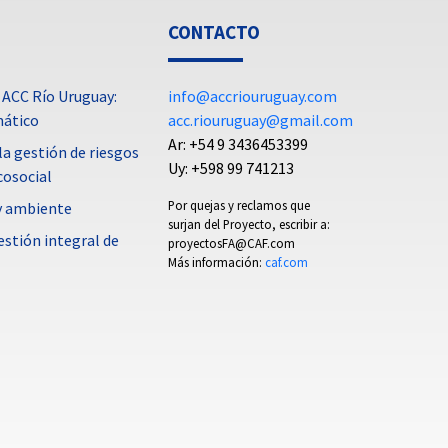
CONTACTO
 ACC Río Uruguay:
info@accriouruguay.com
mático
acc.riouruguay@gmail.com
Ar: +54 9 3436453399
a gestión de riesgos
Uy: +598 99 741213
cosocial
Por quejas y reclamos que
 y ambiente
surjan del Proyecto, escribir a:
estión integral de
proyectosFA@CAF.com
Más información:
caf.com