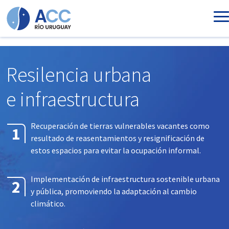
Ir al contenido principal
Resilencia urbana
e infraestructura
Recuperación de tierras vulnerables vacantes como
resultado de reasentamientos y resignificación de
estos espacios para evitar la ocupación informal.
Implementación de infraestructura sostenible urbana
y pública, promoviendo la adaptación al cambio
climático.