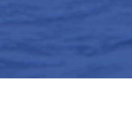
Proyecto financiado por el Fondo de Adaptación a través de CAF (Banco de
Desarrollo de América), con ejecución regional a cargo de PNUD, ejecución