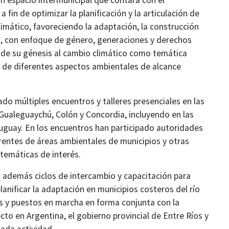
n espacio intermunicipal que contara con el
fin de optimizar la planificación y la articulación de
climático, favoreciendo la adaptación, la construcción
gos, con enfoque de género, generaciones y derechos
sde su génesis al cambio climático como temática
je de diferentes aspectos ambientales de alcance
ado múltiples encuentros y talleres presenciales en las
Gualeguaychú, Colón y Concordia, incluyendo en las
uguay. En los encuentros han participado autoridades
ferentes de áreas ambientales de municipios y otras
 temáticas de interés.
o además ciclos de intercambio y capacitación para
anificar la adaptación en municipios costeros del río
s y puestos en marcha en forma conjunta con la
to en Argentina, el gobierno provincial de Entre Ríos y