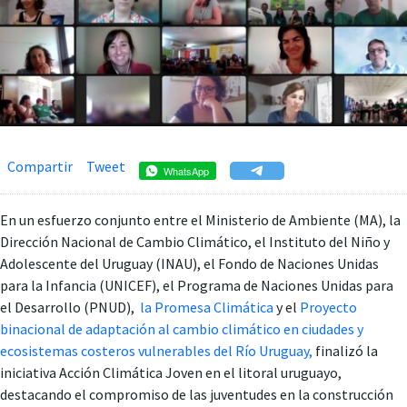
Compartir
Tweet
WhatsApp
En un esfuerzo conjunto entre el Ministerio de Ambiente (MA), la
Dirección Nacional de Cambio Climático, el Instituto del Niño y
Adolescente del Uruguay (INAU), el Fondo de Naciones Unidas
para la Infancia (UNICEF), el Programa de Naciones Unidas para
el Desarrollo (PNUD)
,
la Promesa Climática
y el
Proyecto
binacional de adaptación al cambio climático en ciudades y
ecosistemas costeros vulnerables del Río Uruguay,
finalizó la
iniciativa Acción Climática Joven en el litoral uruguayo,
destacando el compromiso de las juventudes en la construcción